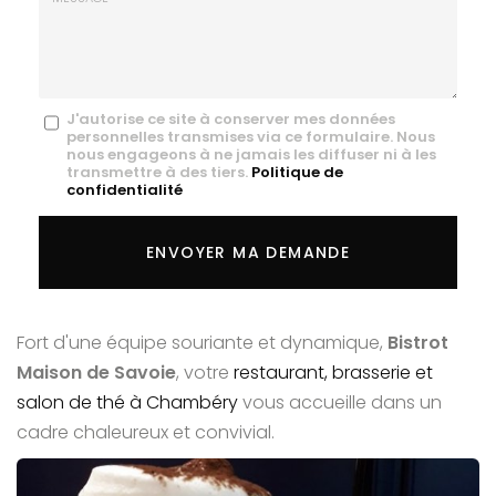
mail
*
Message
J'autorise ce site à conserver mes données
personnelles transmises via ce formulaire. Nous
:
nous engageons à ne jamais les diffuser ni à les
transmettre à des tiers.
Politique de
*
confidentialité
Acceptation
RGPD
ENVOYER MA DEMANDE
*
Fort d'une équipe souriante et dynamique,
Bistrot
Maison de Savoie
, votre
restaurant, brasserie et
salon de thé à Chambéry
vous accueille dans un
cadre chaleureux et convivial.