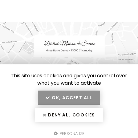
This site uses cookies and gives you control over
what you want to activate
OK, ACCEPT ALL
En savoir +
Bistrot Maison de Savoie, restaurant, brasserie et salon de
DENY ALL COOKIES
thé à Chambéry
Bistrot Maison de Savoie
Mentions légales
-
Plan du site
-
Liens utiles
-
Secteur
PERSONALIZE