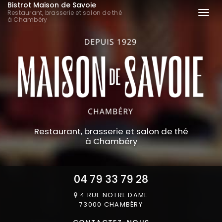
Bistrot Maison de Savoie
Aller
Restaurant, brasserie et salon de thé
Togg
au
à Chambéry
navi
contenu
principal
Restaurant, brasserie et salon de thé
à Chambéry
04 79 33 79 28
4 RUE NOTRE DAME
73000 CHAMBÉRY