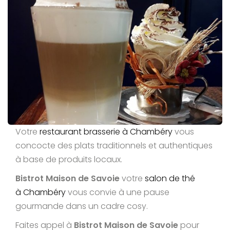
Votre
restaurant brasserie à Chambéry
vous
concocte des plats traditionnels et authentiques
à base de produits locaux.
Bistrot Maison de Savoie
votre
salon de thé
à Chambéry
vous convie à une pause
gourmande dans un cadre cosy.
Faites appel à
Bistrot Maison de Savoie
pour