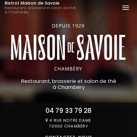
Bistrot Maison de Savoie
Aller
Restaurant, brasserie et salon de thé
Togg
au
à Chambéry
navi
contenu
principal
Restaurant, brasserie et salon de thé
à Chambéry
04 79 33 79 28
4 RUE NOTRE DAME
73000 CHAMBÉRY