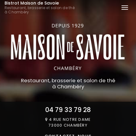
Bistrot Maison de Savoie
Aller
Restaurant, brasserie et salon de thé
Togg
au
à Chambéry
navi
contenu
principal
Restaurant, brasserie et salon de thé
à Chambéry
04 79 33 79 28
4 RUE NOTRE DAME
73000 CHAMBÉRY