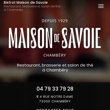
Bistrot Maison de Savoie
Aller
Restaurant, brasserie et salon de thé
Togg
au
à Chambéry
navi
contenu
principal
Restaurant, brasserie et salon de thé
à Chambéry
04 79 33 79 28
4 RUE NOTRE DAME
73000 CHAMBÉRY